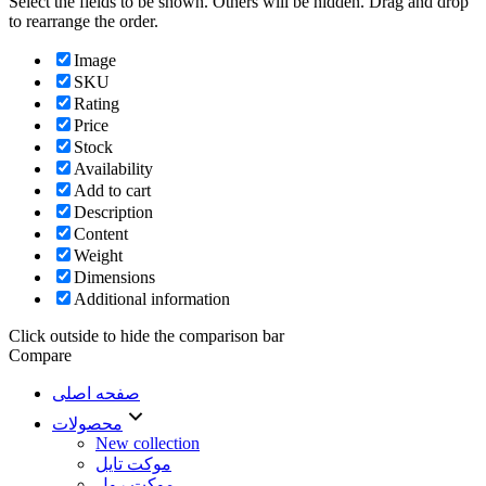
Select the fields to be shown. Others will be hidden. Drag and drop
to rearrange the order.
Image
SKU
Rating
Price
Stock
Availability
Add to cart
Description
Content
Weight
Dimensions
Additional information
Click outside to hide the comparison bar
Compare
صفحه اصلی
محصولات
New collection
موکت تایل
موکت رول