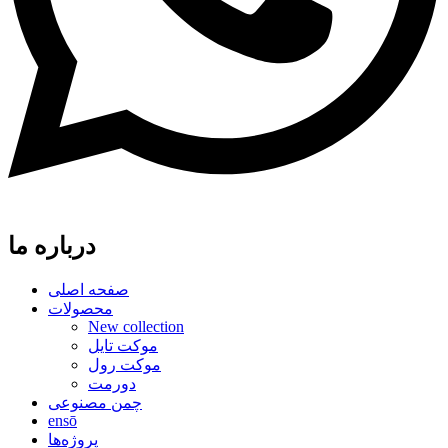
درباره ما
صفحه اصلی
محصولات
New collection
موکت تایل
موکت رول
دورمت
چمن مصنوعی
ensō
پروژه‌ها