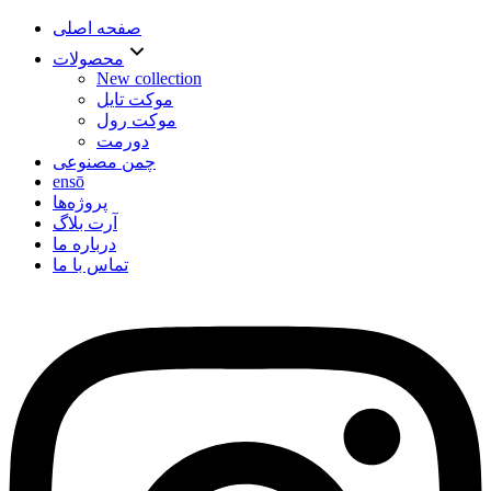
صفحه اصلی
محصولات
New collection
موکت تایل
موکت رول
دورمت
چمن مصنوعی
ensō
پروژه‌ها
آرت بلاگ
درباره ما
تماس با ما